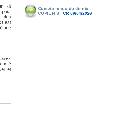
n kit
Compte-rendu du dernier
 pour
COPIL H S
:
CR 09/04/2026
e, des
it est
 étage
Lavez
curité
uer et